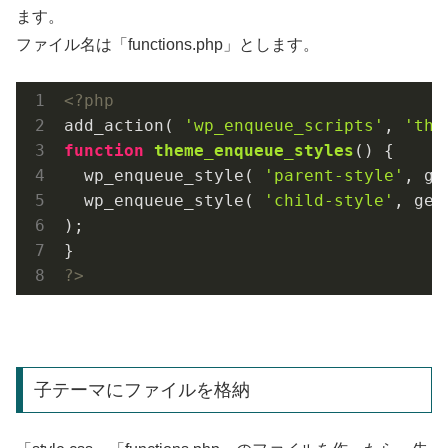
ます。
ファイル名は「functions.php」とします。
<?php
add_action( 
'wp_enqueue_scripts'
, 
'the
function
theme_enqueue_styles
()
{

  wp_enqueue_style( 
'parent-style'
, ge
  wp_enqueue_style( 
'child-style'
, get
);

?>
子テーマにファイルを格納